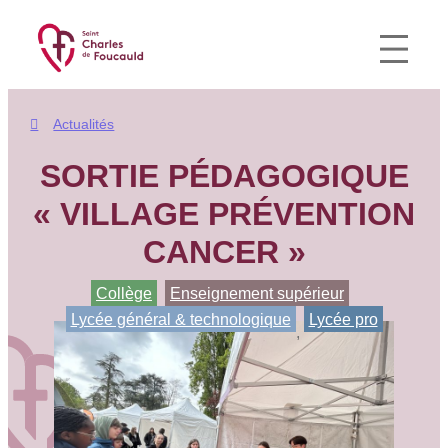
Aller
au
contenu
Actualités
SORTIE PÉDAGOGIQUE
« VILLAGE PRÉVENTION
CANCER »
Collège
Enseignement supérieur
, 
, 
Lycée général & technologique
Lycée pro
, 