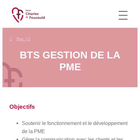
Aller
au
contenu
Bac +2
BTS GESTION DE LA
PME
Objectifs
Soutenir le fonctionnement et le développement
de la PME
Gérer la communication avec les clients et les