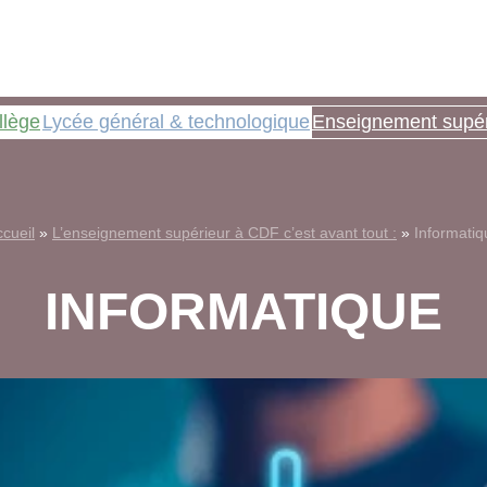
llège
Lycée général & technologique
Enseignement supér
cueil
»
L’enseignement supérieur à CDF c’est avant tout :
»
Informatiq
INFORMATIQUE