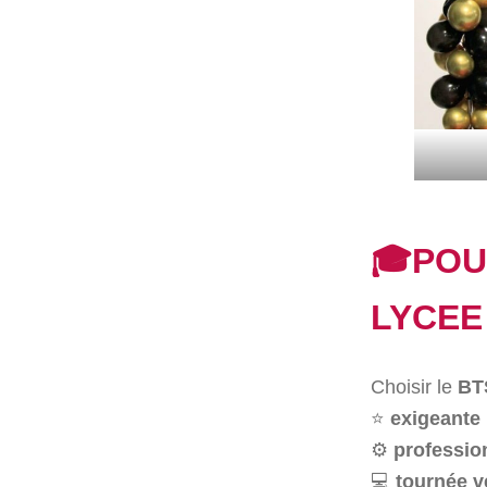
🎓POU
LYCEE
Choisir le
BT
⭐
exigeante
⚙️
professio
💻
tournée v