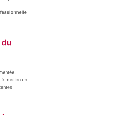
ofessionnelle
 du
imentée,
e formation en
tentes