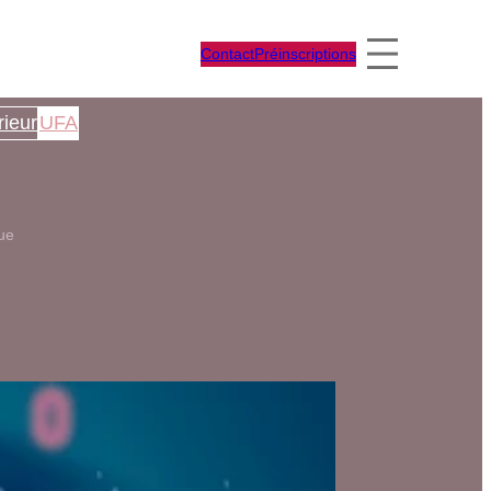
Contact
Préinscriptions
ieur
UFA
ue