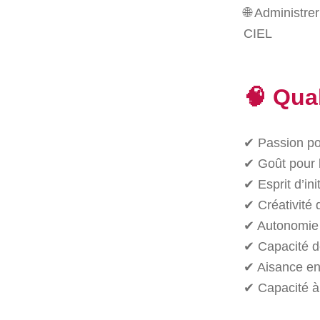
🌐 Administre
CIEL
🧠 Qua
✔ Passion pou
✔ Goût pour 
✔ Esprit d’init
✔ Créativité 
✔ Autonomie
✔ Capacité de
✔ Aisance en 
✔ Capacité à 