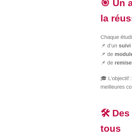
🎯 Un 
la réus
Chaque étudia
📌 d’un
suivi
📌 de
module
📌 de
remise
🎓 L’objecti
meilleures co
🛠️ Des
tous