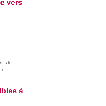
é vers
dans les
ite
ibles à