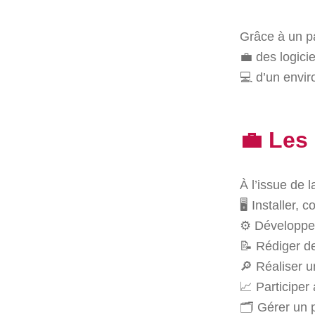
Grâce à un p
💼 des logici
💻 d’un envir
💼 Les
À l’issue de l
🖥️ Installer
⚙️ Développe
📝 Rédiger de
🔎 Réaliser u
📈 Participer
🗂️ Gérer un 