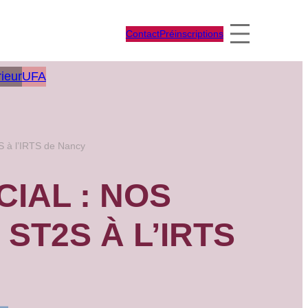
Contact
Préinscriptions
ieur
UFA
S à l’IRTS de Nancy
IAL : NOS
ST2S À L’IRTS