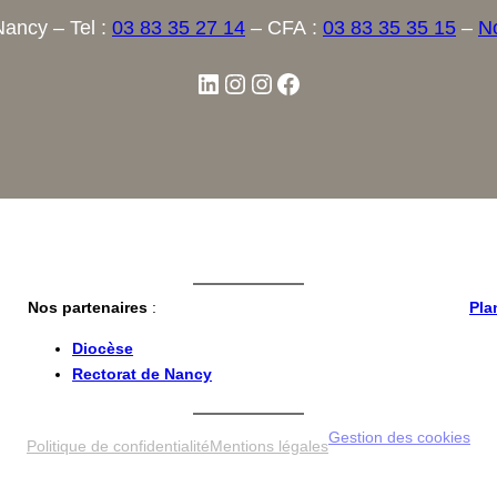
Nancy – Tel :
03 83 35 27 14
– CFA :
03 83 35 35 15
–
No
Nos partenaires
:
Pla
Diocèse
Rectorat de Nancy
Gestion des cookies
Politique de confidentialité
Mentions légales