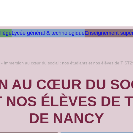
llège
Lycée général & technologique
Enseignement supér
»
Immersion au cœur du social : nos étudiants et nos élèves de T ST2
N AU CŒUR DU SOC
 NOS ÉLÈVES DE T 
DE NANCY