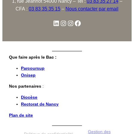
1, rue Jeannot 54000 Nancy – Tel :
03 83 35 27 14
–
CFA :
03 83 35 35 15
–
Nous contacter par email
Que faire après le Bac :
Parcoursup
Onisep
Nos partenaires
:
Diocèse
Rectorat de Nancy
Plan de site
Gestion des
Politique de confidentialité