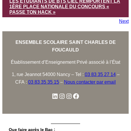
LES ÉTUDIANTS DE BTS CIEL REMPORTENT LA
1ÈRE PLACE NATIONALE DU CONCOURS «
PASSE TON HACK »
Next
ENSEMBLE SCOLAIRE SAINT CHARLES DE
FOUCAULD
Établissement d’Enseignement Privé associé à l’État
1, rue Jeannot 54000 Nancy – Tel :
03 83 35 27 14
–
CFA :
03 83 35 35 15
–
Nous contacter par email
Que faire après le Bac :