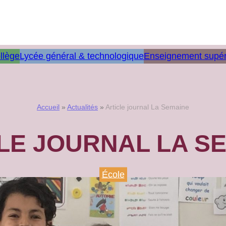
llège
Lycée général & technologique
Enseignement supér
Accueil
»
Actualités
»
Article journal La Semaine
LE JOURNAL LA S
École