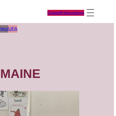
Contact
Préinscriptions
ieur
UFA
EMAINE