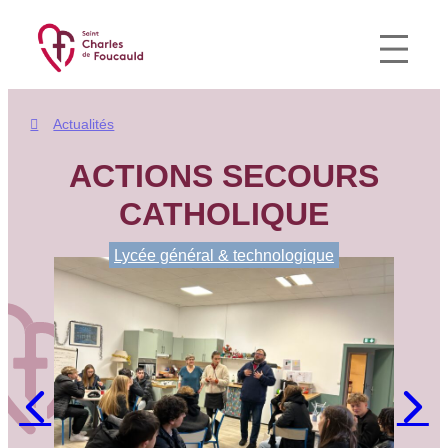
Aller
au
contenu
Actualités
ACTIONS SECOURS
CATHOLIQUE
Lycée général & technologique